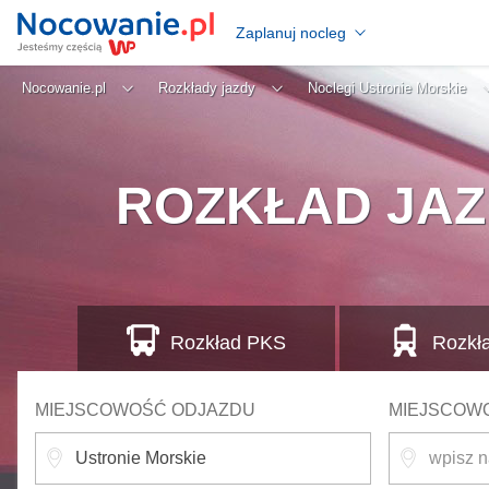
Zaplanuj nocleg
Nocowanie.pl
Rozkłady jazdy
Noclegi Ustronie Morskie
ROZKŁAD JAZ
Rozkład
PKS
Rozkł
MIEJSCOWOŚĆ ODJAZDU
MIEJSCOW