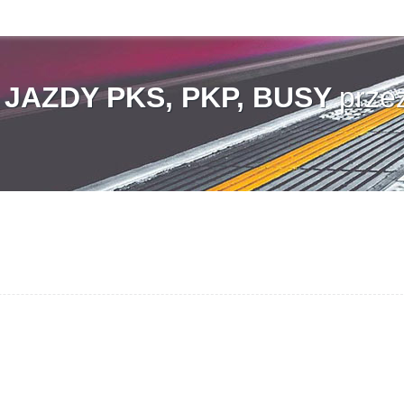
AZDY PKS, PKP, BUSY
prze