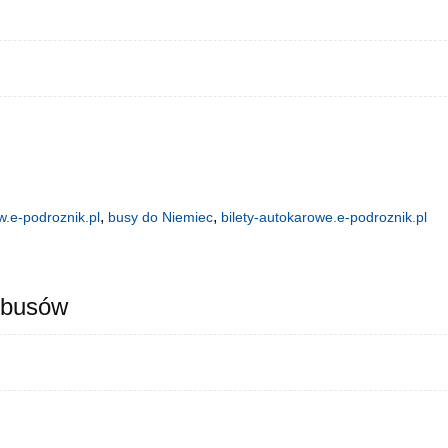
,
,
.e-podroznik.pl
busy do Niemiec
bilety-autokarowe.e-podroznik.pl
 busów