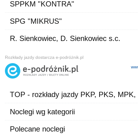
SPPKM "KONTRA"
SPG "MIKRUS"
R. Sienkowiec, D. Sienkowiec s.c.
Rozkłady jazdy dostarcza e-podróżnik.pl
www
TOP - rozkłady jazdy PKP, PKS, MPK,
Noclegi wg kategorii
Polecane noclegi