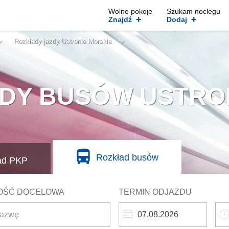
Wolne pokoje
Szukam noclegu
+
+
Znajdź
Dodaj
Rozkłady jazdy Ustronie Morskie
DY BUSÓW USTRO
Rozkład busów
ad
PKP
OŚĆ DOCELOWA
TERMIN ODJAZDU