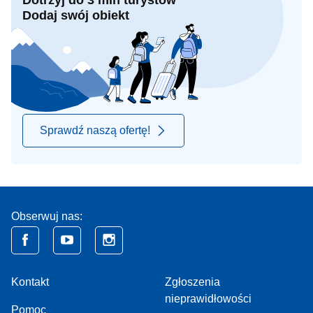
Dotrzyj do 3 mln turystów
Dodaj swój obiekt
Sprawdź naszą ofertę!
Obserwuj nas:
Kontakt
Zgłoszenia
nieprawidłowości
Pomoc