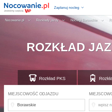
Zaplanuj nocleg
Nocowanie.pl
Rozkłady jazdy
Noclegi Borawskie
R
ROZKŁAD JAZ
Rozkład
PKS
Rozkł
MIEJSCOWOŚĆ ODJAZDU
MIEJSCOW