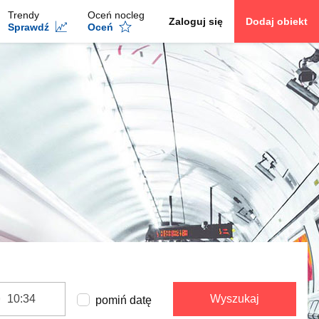
Trendy
Oceń nocleg
Zaloguj się
Dodaj obiekt
Sprawdź
Oceń
Wyszukaj
pomiń datę