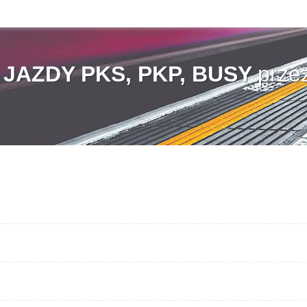
AZDY PKS, PKP, BUSY
prze