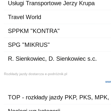
Usługi Transportowe Jerzy Krupa
Travel World
SPPKM "KONTRA"
SPG "MIKRUS"
R. Sienkowiec, D. Sienkowiec s.c.
Rozkłady jazdy dostarcza e-podróżnik.pl
www
TOP - rozkłady jazdy PKP, PKS, MPK,