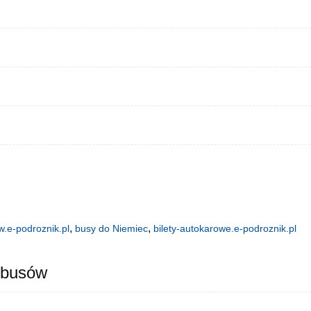
,
,
.e-podroznik.pl
busy do Niemiec
bilety-autokarowe.e-podroznik.pl
 busów