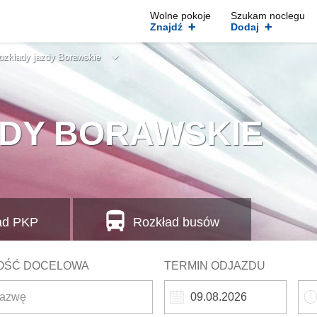
Wolne pokoje
Szukam noclegu
+
+
Znajdź
Dodaj
ozkłady jazdy Borawskie
DY BORAWSKIE
ad
PKP
Rozkład busów
OŚĆ DOCELOWA
TERMIN ODJAZDU