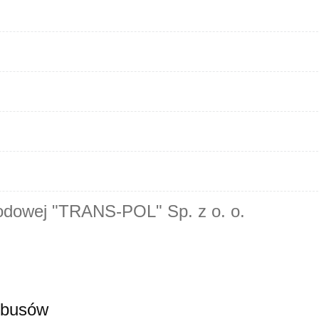
odowej "TRANS-POL" Sp. z o. o.
 busów