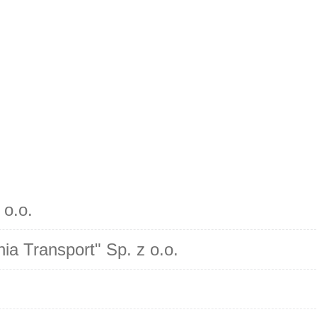
 o.o.
ia Transport" Sp. z o.o.