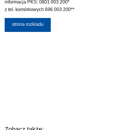
informacja PKS: 0801 003 200*
z tel. komórkowych 696 003 200**
strona rozkladu
Zobacz także: