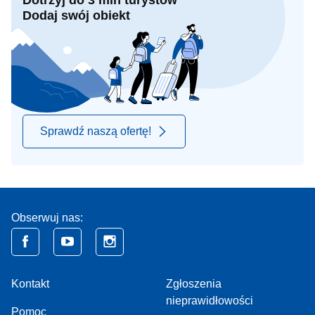
Dotrzyj do 3 mln turystów
Dodaj swój obiekt
Sprawdź naszą ofertę!
Obserwuj nas:
Kontakt
Zgłoszenia
nieprawidłowości
Pomoc