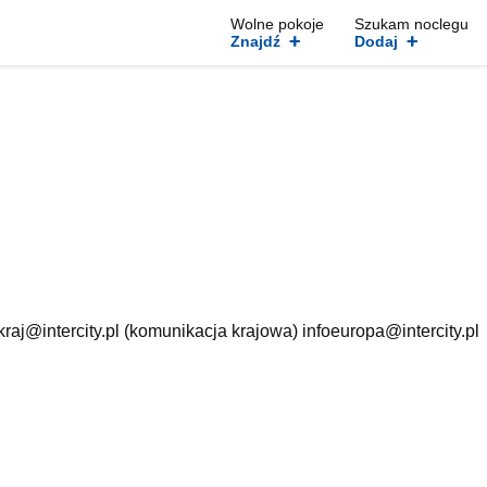
Wolne pokoje
Szukam noclegu
+
+
Znajdź
Dodaj
raj@intercity.pl (komunikacja krajowa) infoeuropa@intercity.pl