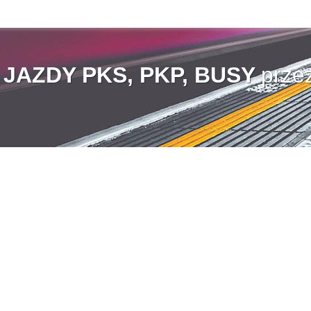
AZDY PKS, PKP, BUSY
prze