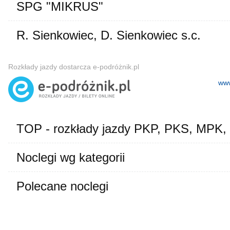
SPG "MIKRUS"
R. Sienkowiec, D. Sienkowiec s.c.
Rozkłady jazdy dostarcza e-podróżnik.pl
www
TOP - rozkłady jazdy PKP, PKS, MPK,
Noclegi wg kategorii
Polecane noclegi