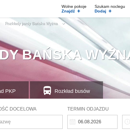
Wolne pokoje
Szukam noclegu
+
+
Znajdź
Dodaj
Rozkłady jazdy Bańska Wyżna
ZDY BAŃSKA WYŻN
ad
PKP
Rozkład busów
OŚĆ DOCELOWA
TERMIN ODJAZDU