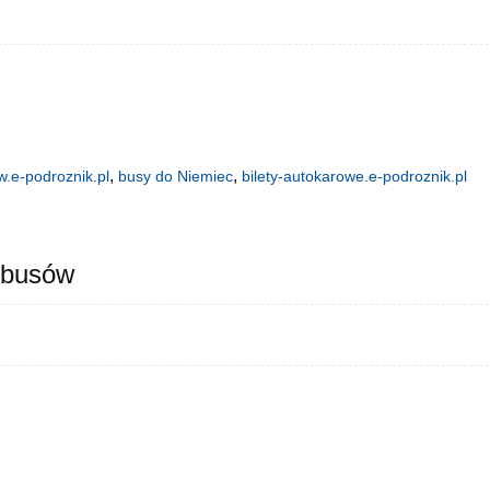
,
,
.e-podroznik.pl
busy do Niemiec
bilety-autokarowe.e-podroznik.pl
 busów