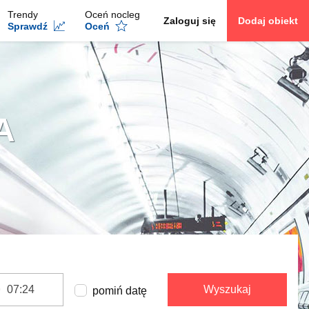
Trendy
Oceń nocleg
Zaloguj się
Dodaj obiekt
Sprawdź
Oceń
A
Wyszukaj
pomiń datę