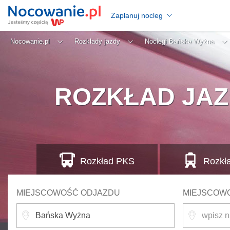
Zaplanuj nocleg
Nocowanie.pl
Rozkłady jazdy
Noclegi Bańska Wyżna
ROZKŁAD JA
Rozkład
PKS
Rozkł
MIEJSCOWOŚĆ ODJAZDU
MIEJSCOW