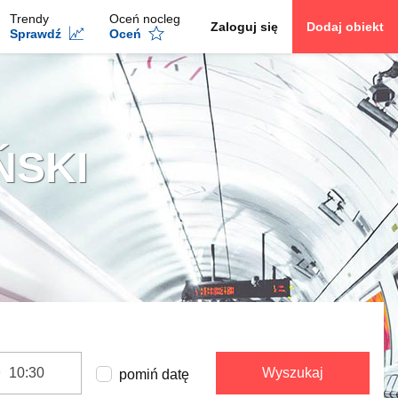
Trendy
Oceń nocleg
Zaloguj się
Dodaj obiekt
Sprawdź
Oceń
ŃSKI
Wyszukaj
pomiń datę