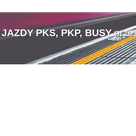
AZDY PKS, PKP, BUSY
prze