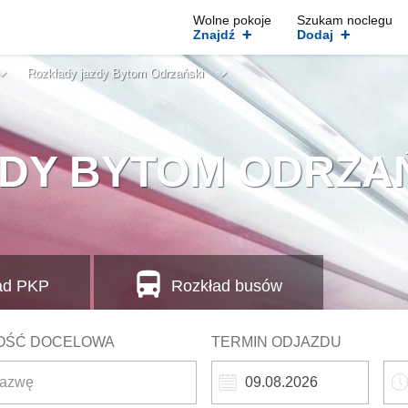
Wolne pokoje
Szukam noclegu
+
+
Znajdź
Dodaj
Rozkłady jazdy Bytom Odrzański
DY BYTOM ODRZA
ad
PKP
Rozkład busów
OŚĆ DOCELOWA
TERMIN ODJAZDU