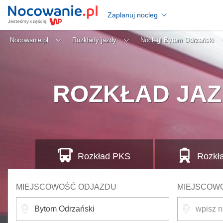
Zaplanuj nocleg
Nocowanie.pl
Rozkłady jazdy
Noclegi Bytom Odrzański
ROZKŁAD JAZ
Rozkład
PKS
Rozkł
MIEJSCOWOŚĆ ODJAZDU
MIEJSCOW