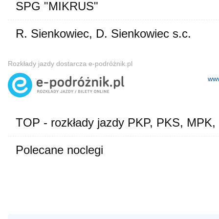
SPG "MIKRUS"
R. Sienkowiec, D. Sienkowiec s.c.
Rozkłady jazdy dostarcza e-podróżnik.pl
www
TOP - rozkłady jazdy PKP, PKS, MPK,
Polecane noclegi