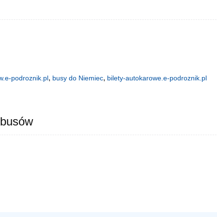
,
,
.e-podroznik.pl
busy do Niemiec
bilety-autokarowe.e-podroznik.pl
 busów