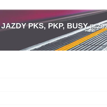
AZDY PKS, PKP, BUSY
prze