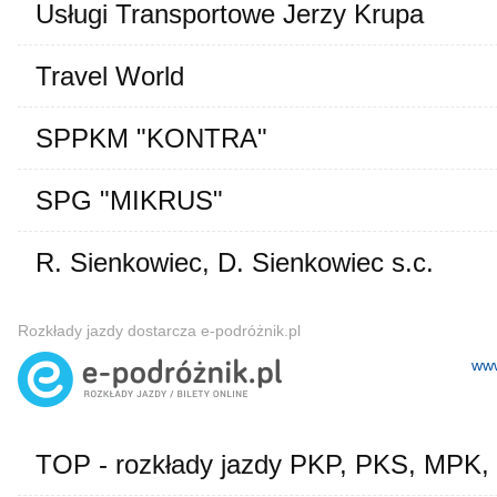
Usługi Transportowe Jerzy Krupa
Travel World
SPPKM "KONTRA"
SPG "MIKRUS"
R. Sienkowiec, D. Sienkowiec s.c.
Rozkłady jazdy dostarcza e-podróżnik.pl
www
TOP - rozkłady jazdy PKP, PKS, MPK,