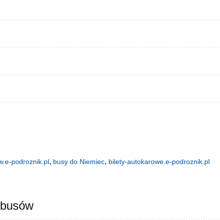
,
,
.e-podroznik.pl
busy do Niemiec
bilety-autokarowe.e-podroznik.pl
 busów