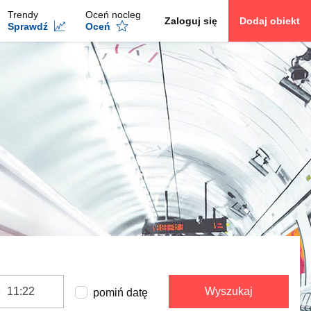
Trendy
Oceń nocleg
Zaloguj się
Dodaj obiekt
Sprawdź
Oceń
Wyszukaj
pomiń datę