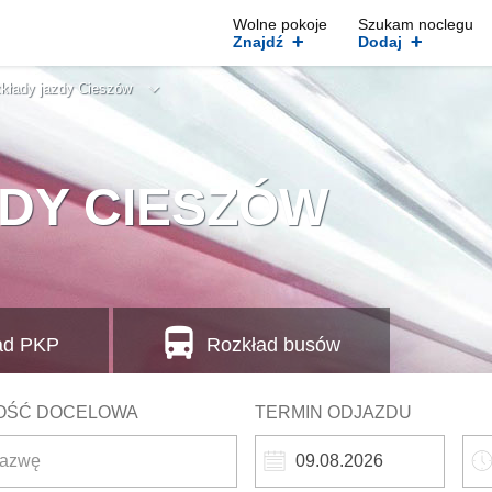
Wolne pokoje
Szukam noclegu
+
+
Znajdź
Dodaj
kłady jazdy Cieszów
DY CIESZÓW
ad
PKP
Rozkład busów
OŚĆ DOCELOWA
TERMIN ODJAZDU