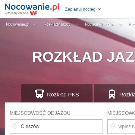
Zaplanuj nocleg
Nocowanie.pl
Rozkłady jazdy
Noclegi Cieszów
Roz
ROZKŁAD JAZ
Rozkład
PKS
Rozkł
MIEJSCOWOŚĆ ODJAZDU
MIEJSCOW