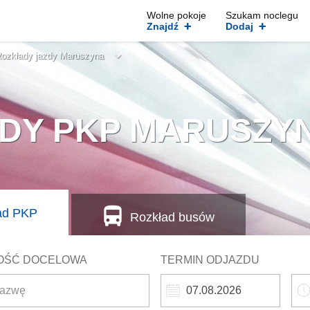
Wolne pokoje
Szukam noclegu
+
+
Znajdź
Dodaj
ozkłady jazdy Maruszyna
DY PKP MARUSZY
ad
PKP
Rozkład busów
OŚĆ DOCELOWA
TERMIN ODJAZDU