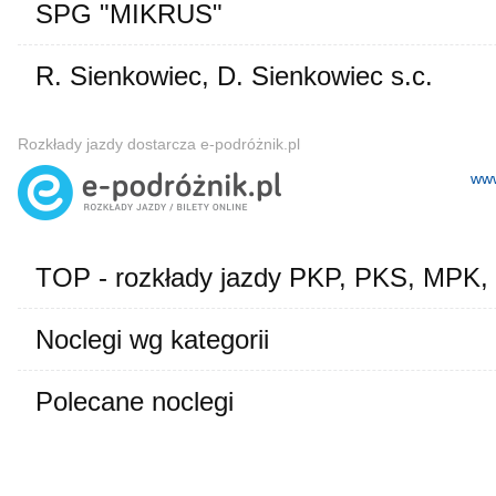
SPG "MIKRUS"
R. Sienkowiec, D. Sienkowiec s.c.
Rozkłady jazdy dostarcza e-podróżnik.pl
www
TOP - rozkłady jazdy PKP, PKS, MPK,
Noclegi wg kategorii
Polecane noclegi