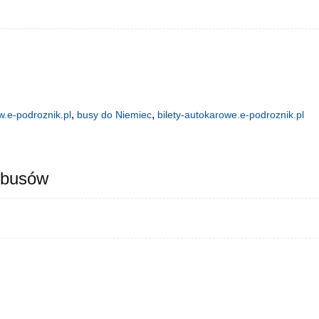
,
,
.e-podroznik.pl
busy do Niemiec
bilety-autokarowe.e-podroznik.pl
 busów