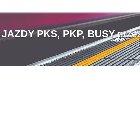
AZDY PKS, PKP, BUSY
prze