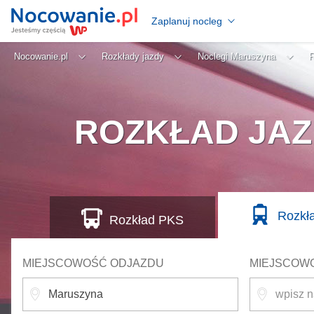
Zaplanuj nocleg
Nocowanie.pl
Rozkłady jazdy
Noclegi Maruszyna
R
ROZKŁAD JAZ
Rozkł
Rozkład
PKS
MIEJSCOWOŚĆ ODJAZDU
MIEJSCOW