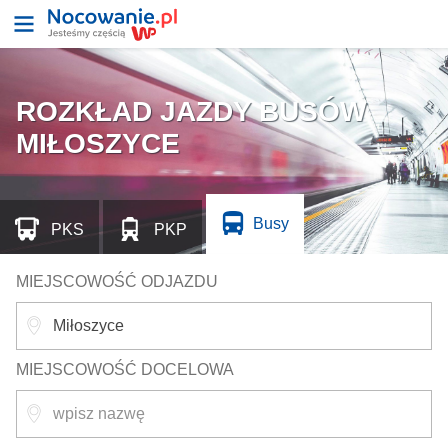
ROZKŁAD JAZDY BUSÓW
MIŁOSZYCE
Busy
PKS
PKP
MIEJSCOWOŚĆ ODJAZDU
MIEJSCOWOŚĆ DOCELOWA