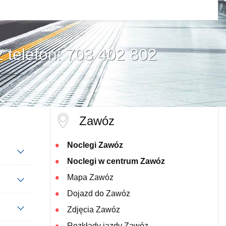
z telefon: 703 402 802
Zawóz
Noclegi Zawóz
Noclegi w centrum Zawóz
Mapa Zawóz
Dojazd do Zawóz
Zdjęcia Zawóz
Rozkłady jazdy Zawóz