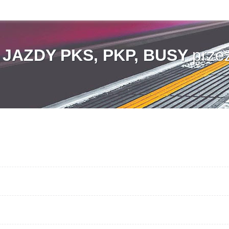
AZDY PKS, PKP, BUSY
prze