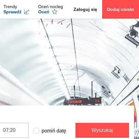
Trendy
Oceń nocleg
Zaloguj się
Dodaj obiekt
Sprawdź
Oceń
Wyszukaj
pomiń datę