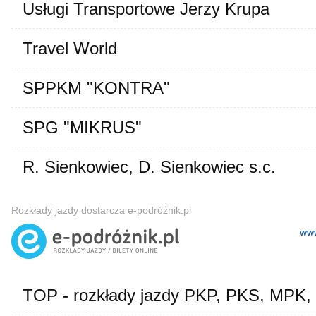
Usługi Transportowe Jerzy Krupa
Travel World
SPPKM "KONTRA"
SPG "MIKRUS"
R. Sienkowiec, D. Sienkowiec s.c.
Rozkłady jazdy dostarcza e-podróżnik.pl
www
TOP - rozkłady jazdy PKP, PKS, MPK,