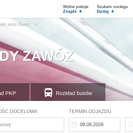
Wolne pokoje
Szukam noclegu
+
+
Znajdź
Dodaj
ady jazdy Zawóz
DY ZAWÓZ
ad
PKP
Rozkład busów
OŚĆ DOCELOWA
TERMIN ODJAZDU