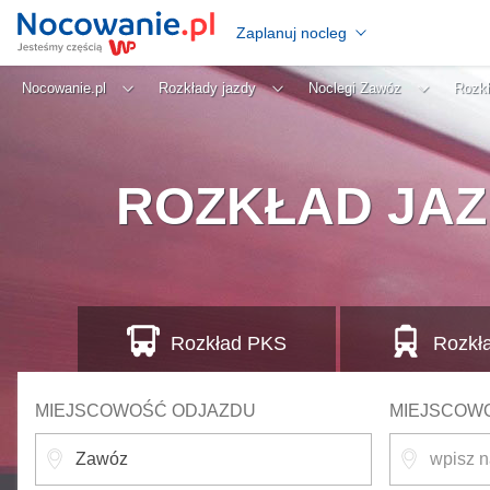
Zaplanuj nocleg
Nocowanie.pl
Rozkłady jazdy
Noclegi Zawóz
Rozkł
ROZKŁAD JAZ
Rozkład
PKS
Rozkł
MIEJSCOWOŚĆ ODJAZDU
MIEJSCOW