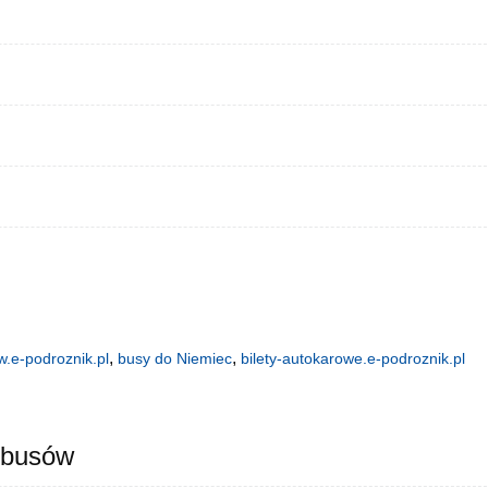
,
,
.e-podroznik.pl
busy do Niemiec
bilety-autokarowe.e-podroznik.pl
 busów