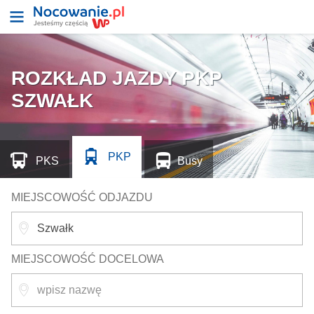
ROZKŁAD JAZDY PKP
SZWAŁK
PKP
PKS
Busy
MIEJSCOWOŚĆ ODJAZDU
MIEJSCOWOŚĆ DOCELOWA